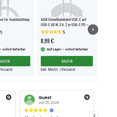
el för Snabbladdning
SiGN Schnellladekabel USB-C auf
Hörgeräte
USB-C 60 W, 3 A, 2 m USB-C PD –
312, 8 St
Weiß
5
5
8,99 €
2,99 €
– sofort lieferbar
Auf Lager – sofort lieferbar
Auf L
KAUFEN
KAUFEN
/Versand
inkl. MwSt. /Versand
inkl. M
Guest
Juli 25, 2026