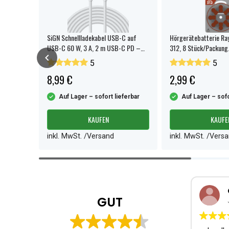
bladdning
SiGN Schnellladekabel USB-C auf
Hörgerätebatterie Ra
USB-C 60 W, 3 A, 2 m USB-C PD –
312, 8 Stück/Packung
Weiß
5
5
8,99 €
2,99 €
ferbar
Auf Lager – sofort lieferbar
Auf Lager – sofo
KAUFEN
KAUFE
inkl. MwSt. /Versand
inkl. MwSt. /Vers
Item
1
of
4
GUT