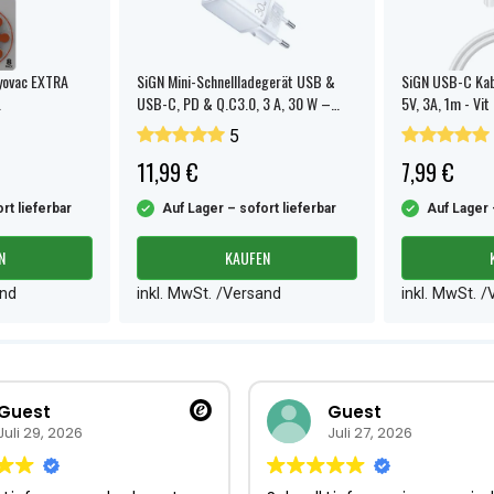
yovac EXTRA
SiGN Mini-Schnellladegerät USB &
SiGN USB-C Kab
.
USB-C, PD & Q.C3.0, 3 A, 30 W –
5V, 3A, 1m - Vit
Weiß
5
11,99 €
7,99 €
rt lieferbar
Auf Lager – sofort lieferbar
Auf Lager 
N
KAUFEN
and
inkl. MwSt. /Versand
inkl. MwSt. 
Guest
Guest
Juli 29, 2026
Juli 27, 2026