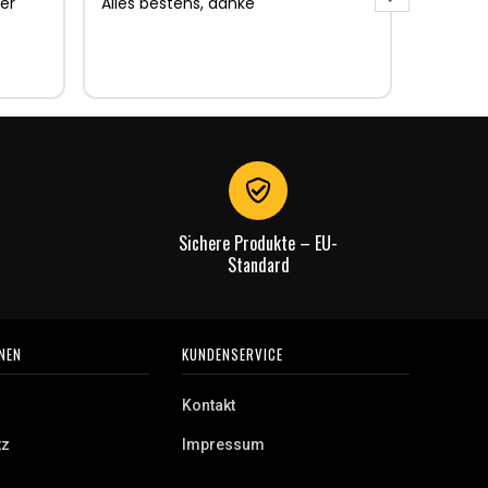
er
Alles bestens, danke
Sehr gu
Sehr gu
Lieferun
Rechnu
gut.
Sichere Produkte – EU-
Standard
NEN
KUNDENSERVICE
Kontakt
tz
Impressum