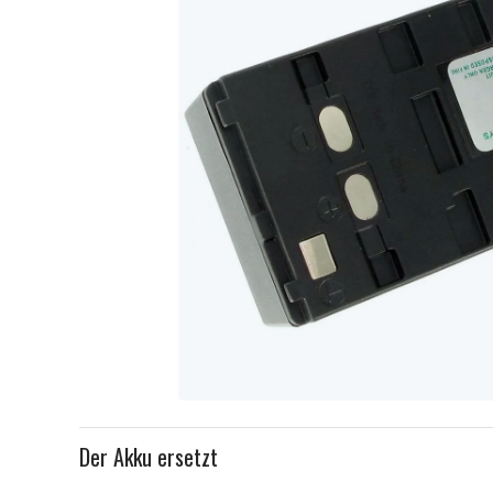
Item
1
Der Akku ersetzt
of
1