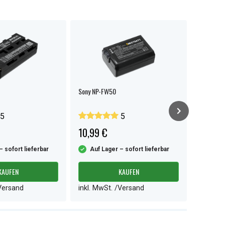
Sony NP-FW50
Ersatzak
5
5
10,99 €
13,99 
– sofort lieferbar
Auf Lager – sofort lieferbar
Auf L
KAUFEN
KAUFEN
/Versand
inkl. MwSt. /Versand
inkl. M