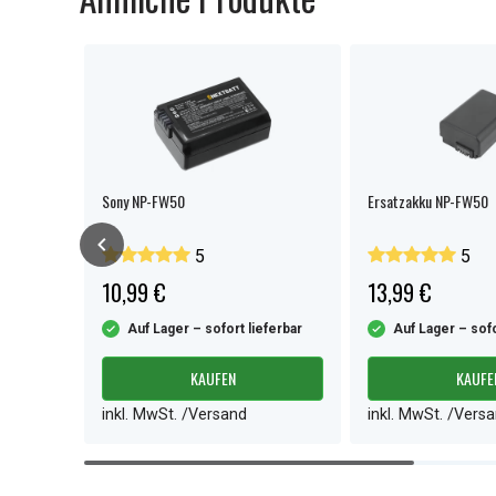
Sony NP-FW50
Ersatzakku NP-FW50
5
5
10,99 €
13,99 €
ferbar
Auf Lager – sofort lieferbar
Auf Lager – sofo
KAUFEN
KAUFE
inkl. MwSt. /Versand
inkl. MwSt. /Vers
Item
1