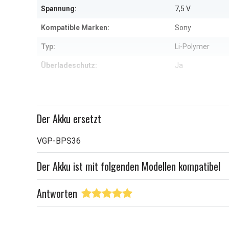
Spannung:
7,5 V
Kompatible Marken:
Sony
Typ:
Li-Polymer
Überladeschutz:
Ja
Maße:
278,30 x 115,50
Kapazität:
6300 mAh
Der Akku ersetzt
Weitere Informationen zu den Eig
VGP-BPS36
Der Akku ist mit folgenden Modellen kompatibel
Antworten