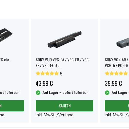
G etc.
SONY VAIO VPC-EA / VPC-EB / VPC-
SONY VGN-AR / 
EE / VPC-EF etc.
PCG-5 / PCG-6 
5
43,99 €
39,99 €
rt lieferbar
Auf Lager – sofort lieferbar
Auf Lager 
N
KAUFEN
and
inkl. MwSt. /Versand
inkl. MwSt. 