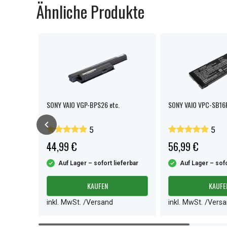
Ähnliche Produkte
GN-NR /
SONY VAIO VGP-BPS26 etc.
SONY VAIO VPC-SB16F
CG-8 etc.
5
5
44,99 €
56,99 €
ferbar
Auf Lager – sofort lieferbar
Auf Lager – sofo
KAUFEN
KAUFE
inkl. MwSt. /Versand
inkl. MwSt. /Vers
Item