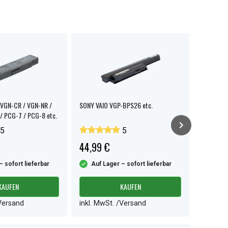
VGN-CR / VGN-NR /
SONY VAIO VGP-BPS26 etc.
SONY VAI
/ PCG-7 / PCG-8 etc.
5
5
44,99 €
56,99 
– sofort lieferbar
Auf Lager – sofort lieferbar
Auf L
KAUFEN
KAUFEN
/Versand
inkl. MwSt. /Versand
inkl. M