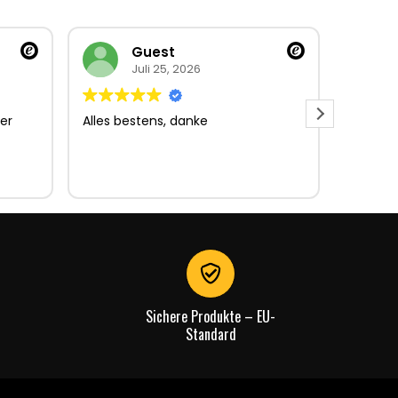
Guest
Juli 25, 2026
er
Alles bestens, danke
Sehr gu
Sehr gu
Lieferun
Rechnu
gut.
Sichere Produkte – EU-
Standard