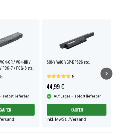
VGN-CR / VGN-NR /
SONY VAIO VGP-BPS26 etc.
SONY VAI
/ PCG-7 / PCG-8 etc.
5
5
44,99 €
56,99 
– sofort lieferbar
Auf Lager – sofort lieferbar
Auf L
KAUFEN
KAUFEN
/Versand
inkl. MwSt. /Versand
inkl. M