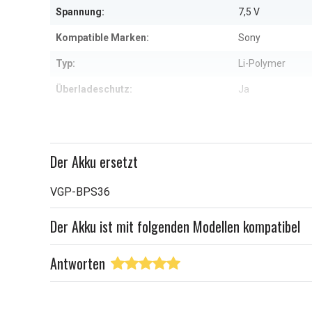
Spannung:
7,5 V
Kompatible Marken:
Sony
Typ:
Li-Polymer
Überladeschutz:
Ja
Maße:
278,30 x 115,50
Kapazität:
6300 mAh
Der Akku ersetzt
Weitere Informationen zu den Eig
VGP-BPS36
Der Akku ist mit folgenden Modellen kompatibel
Antworten