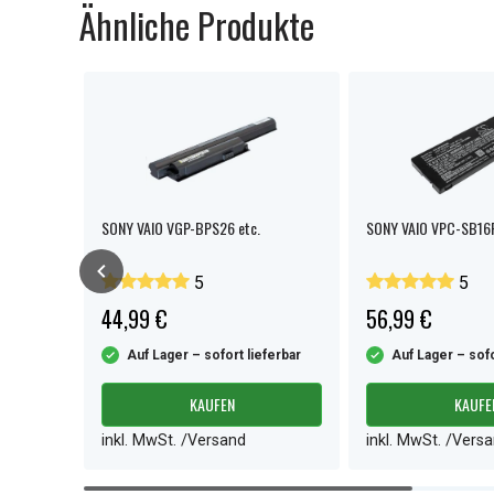
Ähnliche Produkte
GN-NR /
SONY VAIO VGP-BPS26 etc.
SONY VAIO VPC-SB16F
CG-8 etc.
5
5
44,99 €
56,99 €
ferbar
Auf Lager – sofort lieferbar
Auf Lager – sofo
KAUFEN
KAUFE
inkl. MwSt. /Versand
inkl. MwSt. /Vers
Item