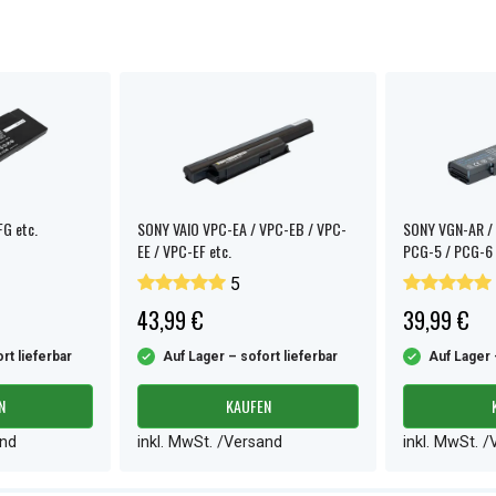
G etc.
SONY VAIO VPC-EA / VPC-EB / VPC-
SONY VGN-AR / 
EE / VPC-EF etc.
PCG-5 / PCG-6 
5
43,99 €
39,99 €
rt lieferbar
Auf Lager – sofort lieferbar
Auf Lager 
N
KAUFEN
and
inkl. MwSt. /Versand
inkl. MwSt. 