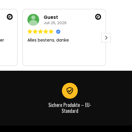
Guest
Juli 25, 2026
er
Alles bestens, danke
Sehr gu
Sehr gu
Lieferun
Rechnu
gut.
Sichere Produkte – EU-
Standard