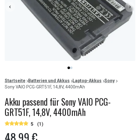
Item
item
item
1
0
1
of
Startseite
Batterien und Akkus
Laptop-Akkus
Sony
2
Sony VAIO PCG-GRT51F, 14,8V, 4400mAh
Akku passend für Sony VAIO PCG-
GRT51F, 14,8V, 4400mAh
5
(1)
48,99 €