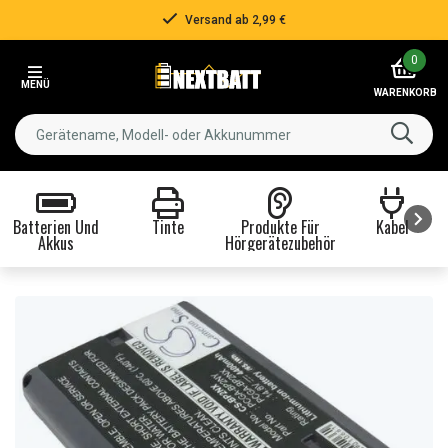
Versand ab 2,99 €
Item
0
2
MENÜ
of
WARENKORB
3
Batterien Und
Tinte
Produkte Für
Kabel
Akkus
Hörgerätezubehör
Item
1
of
8