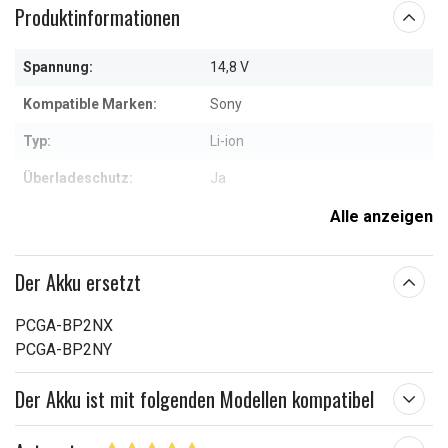
Produktinformationen
Spannung:
14,8 V
Kompatible Marken:
Sony
Typ:
Li-ion
Überladeschutz:
Ja
Maße:
147,40 x 84,40 x 18,90 mm
Alle anzeigen
Kapazität:
4400 mAh
Der Akku ersetzt
Weitere Informationen zu den Eigenschaften
PCGA-BP2NX
PCGA-BP2NY
Der Akku ist mit folgenden Modellen kompatibel