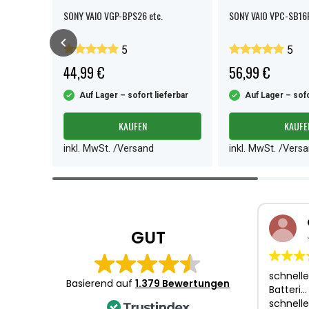
GN-NR /
SONY VAIO VGP-BPS26 etc.
SONY VAIO VPC-SB16F
CG-8 etc.
5
5
44,99 €
56,99 €
ferbar
Auf Lager – sofort lieferbar
Auf Lager – sofo
KAUFEN
KAUFE
inkl. MwSt. /Versand
inkl. MwSt. /Vers
Item
1
of
4
GUT
schnelle
Basierend auf
1.379 Bewertungen
Batteri…
schnelle