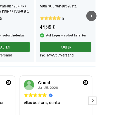
VGN-CR / VGN-NR /
SONY VAIO VGP-BPS26 etc.
SONY VAI
/ PCG-7 / PCG-8 etc.
5
5
44,99 €
56,99 
– sofort lieferbar
Auf Lager – sofort lieferbar
Auf L
KAUFEN
KAUFEN
/Versand
inkl. MwSt. /Versand
inkl. M
Guest
Juli 25, 2026
er
Alles bestens, danke
Sehr gu
Sehr gu
Lieferun