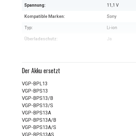
Spannung:
11,1 V
Kompatible Marken:
Sony
Typ:
Li-ion
Überladeschutz:
Ja
Maße:
204,20x47,10
Kapazität:
4400 mAh
Der Akku ersetzt
Weitere Informationen zu den Eig
VGP-BPL13
VGP-BPS13
VGP-BPS13/B
VGP-BPS13/S
VGP-BPS13A
VGP-BPS13A/B
VGP-BPS13A/S
VGP-BPS13AS