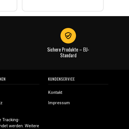
Rechnu
gut.
Sichere Produkte – EU-
Standard
NEN
KUNDENSERVICE
Kontakt
tz
Impressum
 Tracking-
endet werden. Weitere