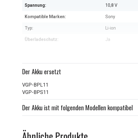
Spannung:
10,8 V
Kompatible Marken:
Sony
Typ:
Li-ion
Überladeschutz:
Ja
Maße:
225,60 x 44,30 
Kapazität:
4800 mAh
Der Akku ersetzt
Weitere Informationen zu den Eig
VGP-BPL11
VGP-BPS11
Der Akku ist mit folgenden Modellen kompatibel
Ähnliche Produkte