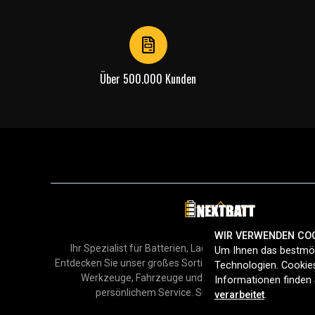
of
4
Über 500.000 Kunden
WIR VERWENDEN CO
Ihr Spezialist für Batterien, Ladegeräte und Zubehör in
Um Ihnen das bestmög
Entdecken Sie unser großes Sortiment für Smartphones, H
Technologien. Cookies
Werkzeuge, Fahrzeuge und mehr – mit schneller Lie
Informationen finden 
persönlichem Service. Sicher online einkaufen sei
verarbeitet
.