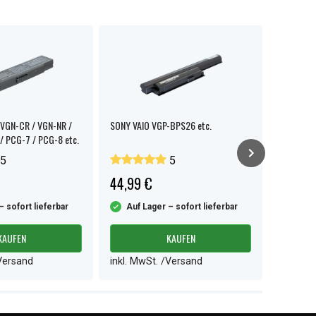
VGN-CR / VGN-NR /
SONY VAIO VGP-BPS26 etc.
SONY VAI
/ PCG-7 / PCG-8 etc.
5
5
44,99 €
56,99 
– sofort lieferbar
Auf Lager – sofort lieferbar
Auf L
KAUFEN
KAUFEN
/Versand
inkl. MwSt. /Versand
inkl. M