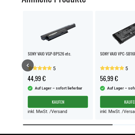
GN-NR /
SONY VAIO VGP-BPS26 etc.
SONY VAIO VPC-SB16F
CG-8 etc.
5
5
44,99 €
56,99 €
ferbar
Auf Lager – sofort lieferbar
Auf Lager – sofo
KAUFEN
KAUFE
inkl. MwSt. /Versand
inkl. MwSt. /Vers
Item
1