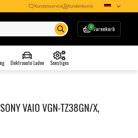
Kundenservice
Kundenkonto
0
Warenkorb
ng
Elektroauto Laden
Sonstiges
r SONY VAIO VGN-TZ38GN/X,