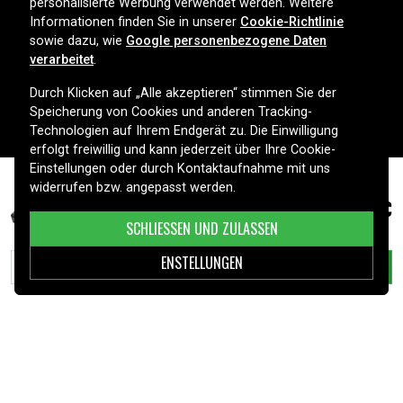
personalisierte Werbung verwendet werden. Weitere
Informationen finden Sie in unserer
Cookie-Richtlinie
sowie dazu, wie
Google personenbezogene Daten
Ihr Spezialist für Batterien, Ladegeräte und Zubehör in
verarbeitet
.
Deutschland. Entdecken Sie unser großes Sortiment für
Smartphones, Haushaltsgeräte, Werkzeuge, Fahrzeuge und mehr
Durch Klicken auf „Alle akzeptieren“ stimmen Sie der
– mit schneller Lieferung und persönlichem Service. Sicher online
Speicherung von Cookies und anderen Tracking-
einkaufen seit 2006.
Technologien auf Ihrem Endgerät zu. Die Einwilligung
erfolgt freiwillig und kann jederzeit über Ihre Cookie-
HILFE
Einstellungen oder durch Kontaktaufnahme mit uns
widerrufen bzw. angepasst werden.
T2991 (29XL BK) Tintenpatrone schwarz passend
7,99 €
INFORMATIONEN
für Epson
SCHLIESSEN UND ZULASSEN
KUNDENSERVICE
ENSTELLUNGEN
IN DEN WARENKORB LEGEN
ZAHLUNGSMETHODEN