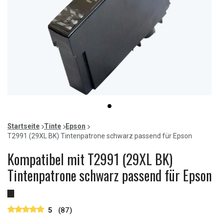
Item
item
1
0
of
Startseite
Tinte
Epson
1
T2991 (29XL BK) Tintenpatrone schwarz passend für Epson
Kompatibel mit T2991 (29XL BK)
Tintenpatrone schwarz passend für Epson
5
(87)