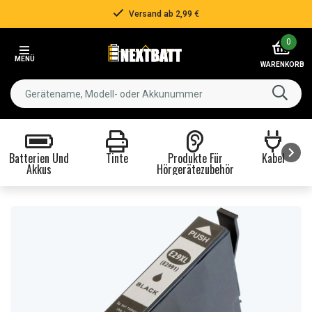
Versand ab 2,99 €
Item
0
2
MENÜ
of
WARENKORB
3
Batterien Und
Tinte
Produkte Für
Kabel
Akkus
Hörgerätezubehör
Item
1
of
8