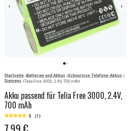
Item
item
item
1
0
1
of
Startseite
Batterien und Akkus
Schnurlose Telefone-Akkus
2
Siemens
Telia Free 3000, 2.4V, 700 mAh
Akku passend für Telia Free 3000, 2.4V,
700 mAh
5
(1)
7,99 €