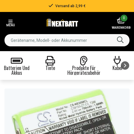
Versand ab 2,99 €
Item
0
2
MENÜ
of
WARENKORB
3
Batterien Und
Tinte
Produkte Für
Kabel
Akkus
Hörgerätezubehör
Item
1
of
8