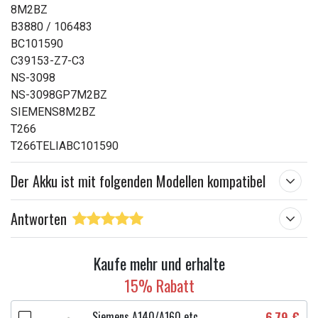
8M2BZ
B3880 / 106483
BC101590
C39153-Z7-C3
NS-3098
NS-3098GP7M2BZ
SIEMENS8M2BZ
T266
T266TELIABC101590
Der Akku ist mit folgenden Modellen kompatibel
Antworten
Kaufe mehr und erhalte
15% Rabatt
Siemens A140/A160 etc.
6,79 €