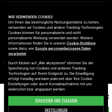
ZAHLUNGSMETHODEN
WIR VERWENDEN COOKIES
Um Ihnen das bestmögliche Nutzungserlebnis zu bieten,
verwenden wir Cookies und andere Tracking-Technologien.
Cookies können für personalisierte und nicht
LIEFEROPTIONEN
personalisierte Werbung verwendet werden. Weitere
Informationen finden Sie in unserer
Cookie-Richtlinie
sowie dazu, wie
Google personenbezogene Daten
verarbeitet
.
Durch Klicken auf „Alle akzeptieren“ stimmen Sie der
Speicherung von Cookies und anderen Tracking-
Technologien auf Ihrem Endgerät zu. Die Einwilligung
Copyright © 2026, Spares Nordic AB
erfolgt freiwillig und kann jederzeit über Ihre Cookie-
Einstellungen oder durch Kontaktaufnahme mit uns
widerrufen bzw. angepasst werden.
68,99 €
ThinkBook 15p IMH 20V30009TX, 11.4V, 3900mAh
SCHLIESSEN UND ZULASSEN
ENSTELLUNGEN
IN DEN WARENKORB LEGEN