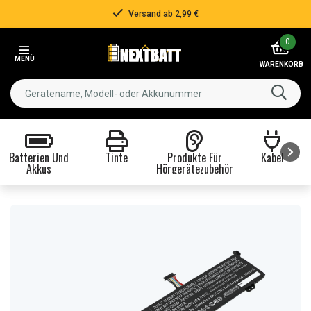
Versand ab 2,99 €
Item
0
2
MENÜ
of
WARENKORB
3
Batterien Und
Tinte
Produkte Für
Kabel
Akkus
Hörgerätezubehör
Item
1
of
8