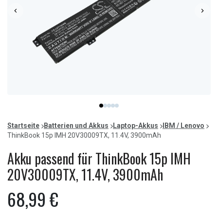
Item
item
item
item
item
item
1
0
1
2
3
4
of
Startseite
Batterien und Akkus
Laptop-Akkus
IBM / Lenovo
5
ThinkBook 15p IMH 20V30009TX, 11.4V, 3900mAh
Akku passend für ThinkBook 15p IMH
20V30009TX, 11.4V, 3900mAh
68,99 €