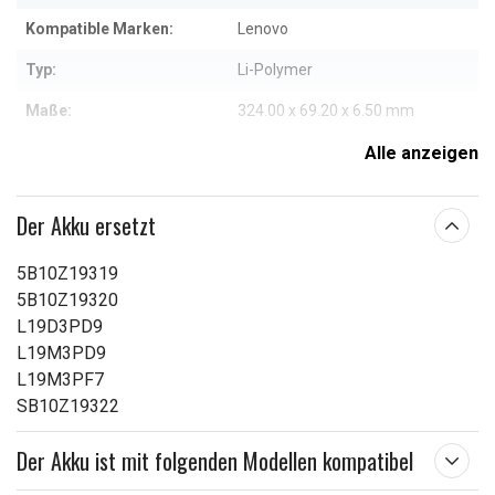
Kompatible Marken:
Lenovo
Typ:
Li-Polymer
Maße:
324.00 x 69.20 x 6.50 mm
Kapazität:
3900 mAh
Alle anzeigen
Weitere Informationen zu den Eigenschaften
Der Akku ersetzt
5B10Z19319
5B10Z19320
L19D3PD9
L19M3PD9
L19M3PF7
SB10Z19322
Der Akku ist mit folgenden Modellen kompatibel