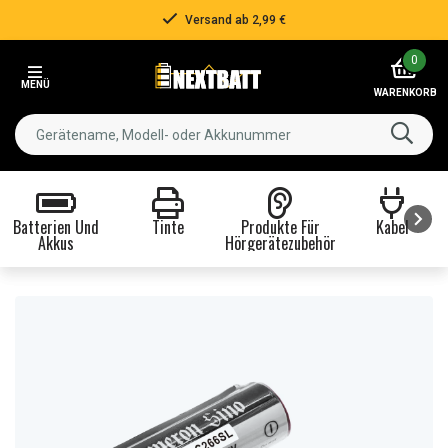
Versand ab 2,99 €
Item
0
2
MENÜ
of
WARENKORB
3
Batterien Und
Tinte
Produkte Für
Kabel
Akkus
Hörgerätezubehör
Item
1
of
8