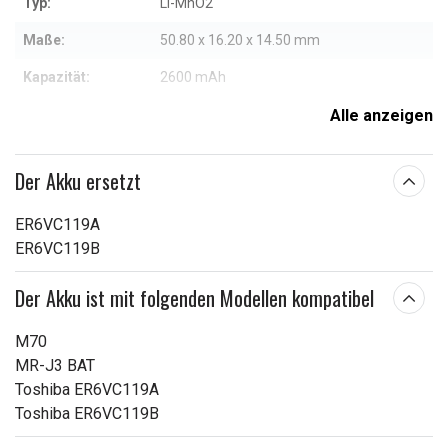
Typ:
Li-MnO2
Maße:
50.80 x 16.20 x 14.50 mm
Kapazität:
2600 mAh
Alle anzeigen
Weitere Informationen zu den Eigenschaften
Der Akku ersetzt
ER6VC119A
ER6VC119B
Der Akku ist mit folgenden Modellen kompatibel
M70
MR-J3 BAT
Toshiba ER6VC119A
Toshiba ER6VC119B