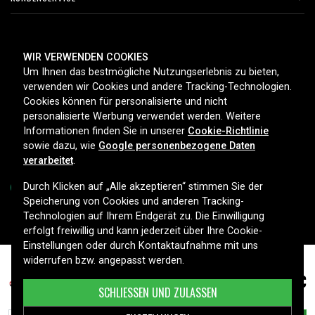
ZAHLUNGSMETHODEN
WIR VERWENDEN COOKIES
Um Ihnen das bestmögliche Nutzungserlebnis zu bieten,
verwenden wir Cookies und andere Tracking-Technologien.
Cookies können für personalisierte und nicht
LIEFEROPTIONEN
personalisierte Werbung verwendet werden. Weitere
Informationen finden Sie in unserer
Cookie-Richtlinie
sowie dazu, wie
Google personenbezogene Daten
verarbeitet
.
Durch Klicken auf „Alle akzeptieren“ stimmen Sie der
Speicherung von Cookies und anderen Tracking-
Technologien auf Ihrem Endgerät zu. Die Einwilligung
Copyright © 2026, Spares Nordic AB
erfolgt freiwillig und kann jederzeit über Ihre Cookie-
Einstellungen oder durch Kontaktaufnahme mit uns
widerrufen bzw. angepasst werden.
7,99 €
Toshiba ER6VC119A etc.
SCHLIESSEN UND ZULASSEN