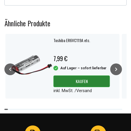
Ähnliche Produkte
Toshiba ER6VC119A etc.
7,99 €
Auf Lager – sofort lieferbar
KAUFEN
inkl. MwSt. /Versand
Item
1
of
4