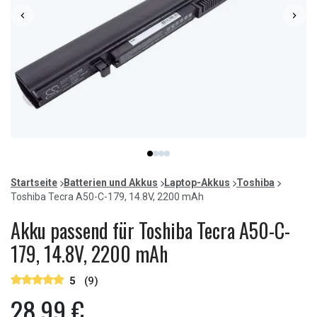
Item
item
item
item
item
1
0
1
2
3
of
Startseite
Batterien und Akkus
Laptop-Akkus
Toshiba
4
Toshiba Tecra A50-C-179, 14.8V, 2200 mAh
Akku passend für Toshiba Tecra A50-C-
179, 14.8V, 2200 mAh
5
(9)
28,99 €