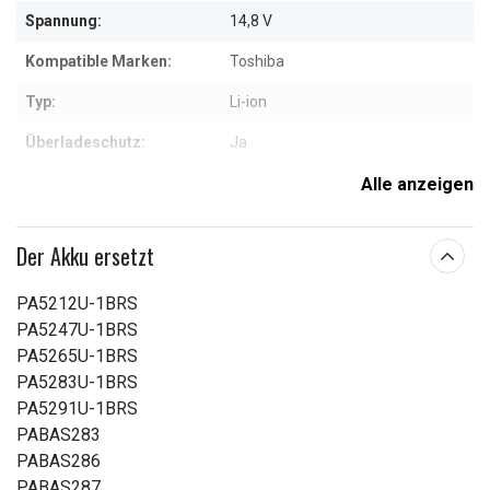
Spannung:
14,8 V
Kompatible Marken:
Toshiba
Typ:
Li-ion
Überladeschutz:
Ja
Maße:
272,50 x 30,20 x 20,60 mm
Alle anzeigen
Kapazität:
2200 mAh
Der Akku ersetzt
Weitere Informationen zu den Eigenschaften
PA5212U-1BRS
PA5247U-1BRS
PA5265U-1BRS
PA5283U-1BRS
PA5291U-1BRS
PABAS283
PABAS286
PABAS287