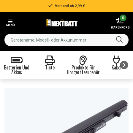
Versand ab 2,99 €
Item
0
2
MENÜ
of
WARENKORB
3
Batterien Und
Tinte
Produkte Für
Kabel
Akkus
Hörgerätezubehör
Item
1
of
8