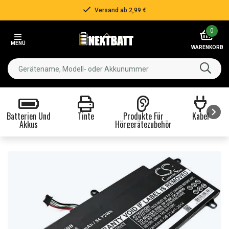
Versand ab 2,99 €
Item
0
2
MENÜ
of
WARENKORB
3
Batterien Und
Tinte
Produkte Für
Kabel
Akkus
Hörgerätezubehör
Item
1
of
8