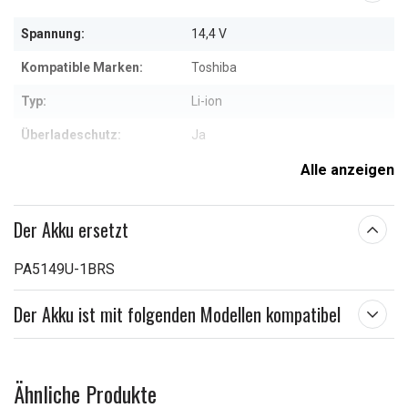
Spannung:
14,4 V
Kompatible Marken:
Toshiba
Typ:
Li-ion
Überladeschutz:
Ja
Maße:
276,70 x 118,00 x 8,00 mm
Alle anzeigen
Kapazität:
3800 mAh
Der Akku ersetzt
Weitere Informationen zu den Eigenschaften
PA5149U-1BRS
Der Akku ist mit folgenden Modellen kompatibel
Ähnliche Produkte