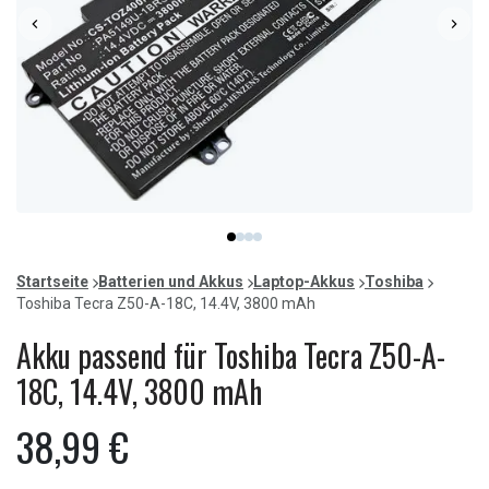
Item
item
item
item
item
1
0
1
2
3
of
Startseite
Batterien und Akkus
Laptop-Akkus
Toshiba
4
Toshiba Tecra Z50-A-18C, 14.4V, 3800 mAh
Akku passend für Toshiba Tecra Z50-A-
18C, 14.4V, 3800 mAh
38,99 €