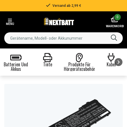
Versand ab 2,99 €
Item
0
2
MENÜ
of
WARENKORB
3
Batterien Und
Tinte
Produkte Für
Kabel
Akkus
Hörgerätezubehör
Item
1
of
8