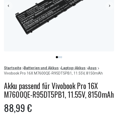
Item
item
item
item
1
0
1
2
of
Startseite
Batterien und Akkus
Laptop-Akkus
Asus
3
Vivobook Pro 16X M7600QE-R95DT5PB1, 11.55V, 8150mAh
Akku passend für Vivobook Pro 16X
M7600QE-R95DT5PB1, 11.55V, 8150mAh
88,99 €