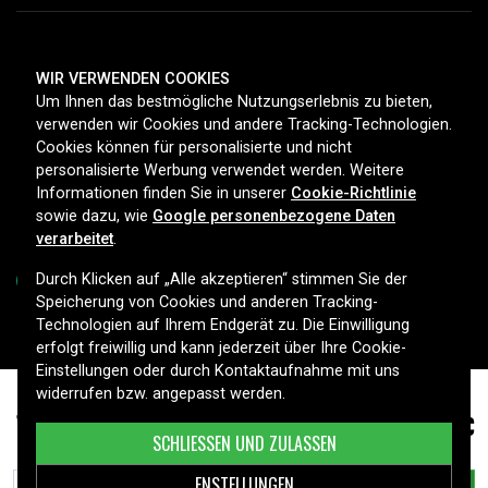
ZAHLUNGSMETHODEN
WIR VERWENDEN COOKIES
Um Ihnen das bestmögliche Nutzungserlebnis zu bieten,
verwenden wir Cookies und andere Tracking-Technologien.
Cookies können für personalisierte und nicht
LIEFEROPTIONEN
personalisierte Werbung verwendet werden. Weitere
Informationen finden Sie in unserer
Cookie-Richtlinie
sowie dazu, wie
Google personenbezogene Daten
verarbeitet
.
Durch Klicken auf „Alle akzeptieren“ stimmen Sie der
Speicherung von Cookies und anderen Tracking-
Technologien auf Ihrem Endgerät zu. Die Einwilligung
Copyright © 2026, Spares Nordic AB
erfolgt freiwillig und kann jederzeit über Ihre Cookie-
Einstellungen oder durch Kontaktaufnahme mit uns
widerrufen bzw. angepasst werden.
23,99 €
VMC5040, 3.85V, 4800mAh
SCHLIESSEN UND ZULASSEN
ENSTELLUNGEN