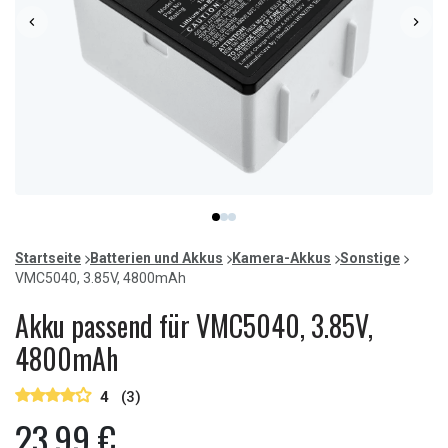
Item
item
item
item
1
0
1
2
of
Startseite
Batterien und Akkus
Kamera-Akkus
Sonstige
3
VMC5040, 3.85V, 4800mAh
Akku passend für VMC5040, 3.85V,
4800mAh
4
(3)
23,99 €