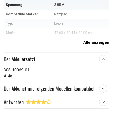
Spannung:
3.85 V
Kompatible Marken:
Netgear
Typ:
Li-ion
Maße:
47.63 x 39.44 x 30.00 mm
Kapazität:
4800 mAh
Alle anzeigen
Weitere Informationen zu den Eigenschaften
Der Akku ersetzt
308-10069-01
A-4a
Der Akku ist mit folgenden Modellen kompatibel
Antworten