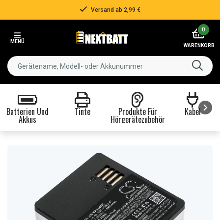
Versand ab 2,99 €
Item
0
2
MENÜ
of
WARENKORB
3
Batterien Und
Tinte
Produkte Für
Kabel
Akkus
Hörgerätezubehör
Item
1
of
8