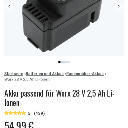
Item
item
item
item
item
item
1
0
1
2
3
4
of
Startseite
Batterien und Akkus
Rasenmäher-Akkus
5
Worx 28 V 2,5 Ah Li-Ionen
Akku passend für Worx 28 V 2,5 Ah Li-
Ionen
5
(439)
54,99 €