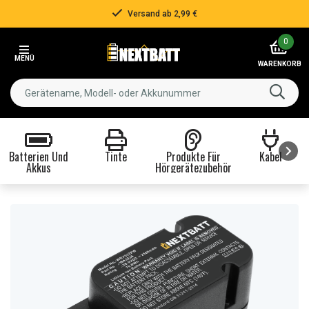
Versand ab 2,99 €
Item
0
2
MENÜ
of
WARENKORB
3
Batterien Und
Tinte
Produkte Für
Kabel
Akkus
Hörgerätezubehör
Item
1
of
8