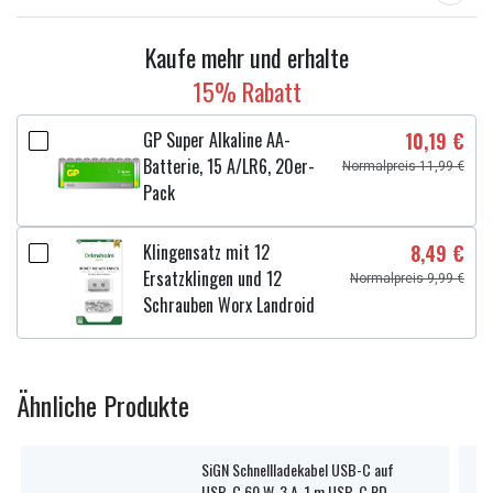
Kaufe mehr und erhalte
15% Rabatt
GP Super Alkaline AA-
10,19 €
Batterie, 15 A/LR6, 20er-
Normalpreis 11,99 €
Pack
Klingensatz mit 12
8,49 €
Ersatzklingen und 12
Normalpreis 9,99 €
Schrauben Worx Landroid
Ähnliche Produkte
SiGN Schnellladekabel USB-C auf
USB-C 60 W, 3 A, 1 m USB-C PD –