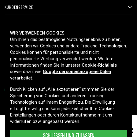
KUNDENSERVICE
ZAHLUNGSMETHODEN
WIR VERWENDEN COOKIES
Um Ihnen das bestmögliche Nutzungserlebnis zu bieten,
verwenden wir Cookies und andere Tracking-Technologien.
Cookies können für personalisierte und nicht
LIEFEROPTIONEN
personalisierte Werbung verwendet werden. Weitere
Informationen finden Sie in unserer
Cookie-Richtlinie
sowie dazu, wie
Google personenbezogene Daten
verarbeitet
.
Durch Klicken auf „Alle akzeptieren“ stimmen Sie der
Speicherung von Cookies und anderen Tracking-
Technologien auf Ihrem Endgerät zu. Die Einwilligung
Copyright © 2026, Spares Nordic AB
erfolgt freiwillig und kann jederzeit über Ihre Cookie-
Einstellungen oder durch Kontaktaufnahme mit uns
widerrufen bzw. angepasst werden.
54,99 €
Worx 28 V 2,5 Ah Li-Ionen
SCHLIESSEN UND ZULASSEN