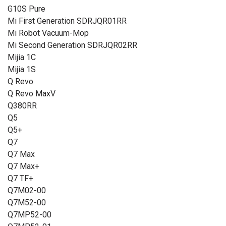
G10S Pure
Mi First Generation SDRJQR01RR
Mi Robot Vacuum-Mop
Mi Second Generation SDRJQR02RR
Mijia 1C
Mijia 1S
Q Revo
Q Revo MaxV
Q380RR
Q5
Q5+
Q7
Q7 Max
Q7 Max+
Q7 TF+
Q7M02-00
Q7M52-00
Q7MP52-00