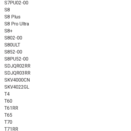
S7PU02-00
S8
S8 Plus
S8 Pro Ultra
S8+
S802-00
S80ULT
S852-00
S8PU52-00
SDJQR02RR
SDJQR03RR
SKV4000CN
SKV4022GL
T4
T60
T61RR
T65
T70
T71RR