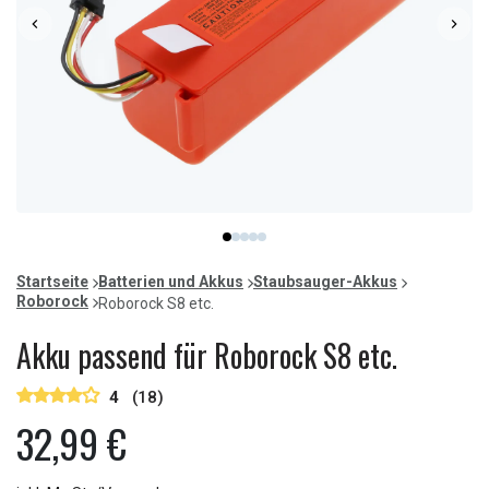
Item
item
item
item
item
item
1
0
1
2
3
4
of
Startseite
Batterien und Akkus
Staubsauger-Akkus
5
Roborock
Roborock S8 etc.
Akku passend für Roborock S8 etc.
4
(18)
32,99 €