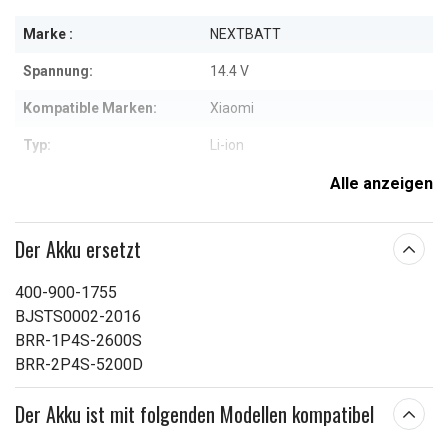
Marke :
NEXTBATT
Spannung:
14.4 V
Kompatible Marken:
Xiaomi
Typ:
Li-ion
Maße:
142.10 x 43.70 x 44.30 mm
Alle anzeigen
Kapazität:
5200 mAh
Der Akku ersetzt
Weitere Informationen zu den Eigenschaften
400-900-1755
BJSTS0002-2016
BRR-1P4S-2600S
BRR-2P4S-5200D
Der Akku ist mit folgenden Modellen kompatibel