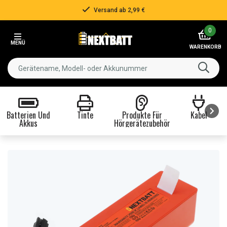
Über 500.000 Kunden!
Item
0
3
MENÜ
of
WARENKORB
3
Batterien Und
Tinte
Produkte Für
Kabel
Akkus
Hörgerätezubehör
Item
1
of
8