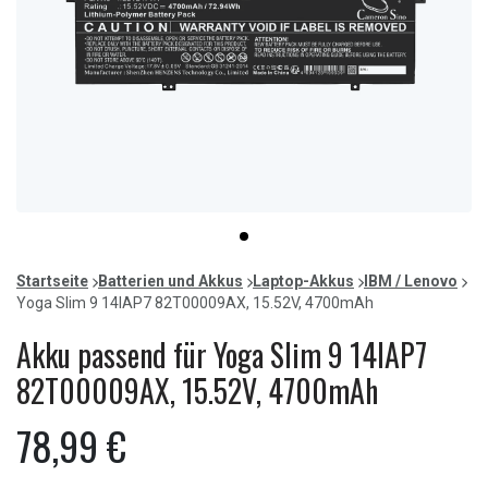
Item
item
1
0
of
Startseite
Batterien und Akkus
Laptop-Akkus
IBM / Lenovo
1
Yoga Slim 9 14IAP7 82T00009AX, 15.52V, 4700mAh
Akku passend für Yoga Slim 9 14IAP7
82T00009AX, 15.52V, 4700mAh
78,99 €