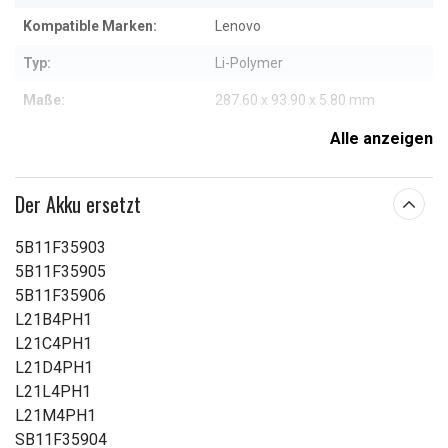
Kompatible Marken:
Lenovo
Typ:
Li-Polymer
Maße:
287.60 x 93.90 x 5.80 mm
Kapazität:
4700 mAh
Alle anzeigen
Weitere Informationen zu den Eigenschaften
Der Akku ersetzt
5B11F35903
5B11F35905
5B11F35906
L21B4PH1
L21C4PH1
L21D4PH1
L21L4PH1
L21M4PH1
SB11F35904