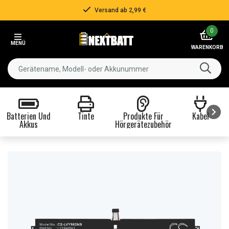
Versand ab 2,99 €
Item
0
2
MENÜ
of
WARENKORB
3
Batterien Und
Tinte
Produkte Für
Kabel
Akkus
Hörgerätezubehör
Item
1
of
8