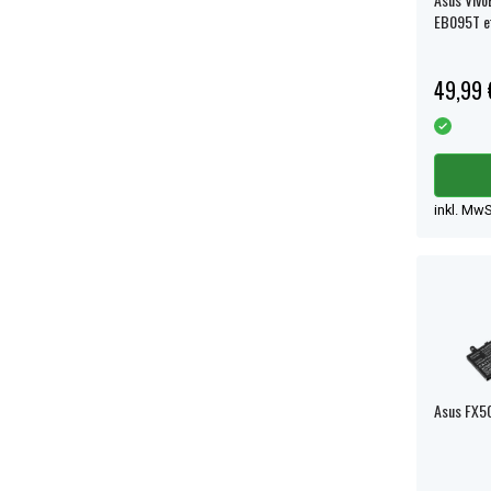
EB095T e
49,99 
inkl. MwS
Asus FX50