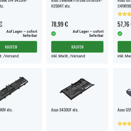
tc.
H2004T etc.
C41N19
€
78,99 €
57,76
Auf Lager – sofort
Auf Lager – sofort
lieferbar
lieferbar
KAUFEN
KAUFEN
t. /Versand
inkl. MwSt. /Versand
inkl. M
6IV etc.
Asus S430UF etc.
Asus G55