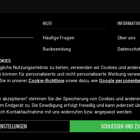
HILFE
INFORMATIO
Häufige Fragen
Über uns
Rucksendung
Datenschu
AGB
OKIES
 Deutschland.
liche Nutzungserlebnis zu bieten, verwenden wir Cookies und andere
Cookies
aushaltsgeräte,
 können für personalisierte und nicht personalisierte Werbung verw
ferung und
Sie in unserer
Cookie-Richtlinie
sowie dazu, wie
Google personenbe
t 2006.
le akzeptieren“ stimmen Sie der Speicherung von Cookies und andere
LIEFEROPTIONEN
 Endgerät zu. Die Einwilligung erfolgt freiwillig und kann jederzeit ü
urch Kontaktaufnahme mit uns widerrufen bzw. angepasst werden.
ENSTELLUNGEN
SCHLIESSEN UND ZU