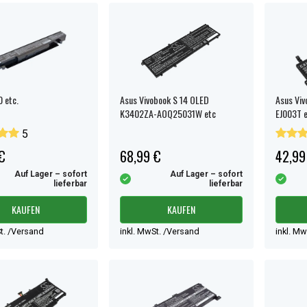
 etc.
Asus Vivobook S 14 OLED
Asus Viv
K3402ZA-AOQ25031W etc
EJ003T e
5
€
68,99 €
42,99
Auf Lager – sofort
Auf Lager – sofort
lieferbar
lieferbar
KAUFEN
KAUFEN
t. /Versand
inkl. MwSt. /Versand
inkl. M