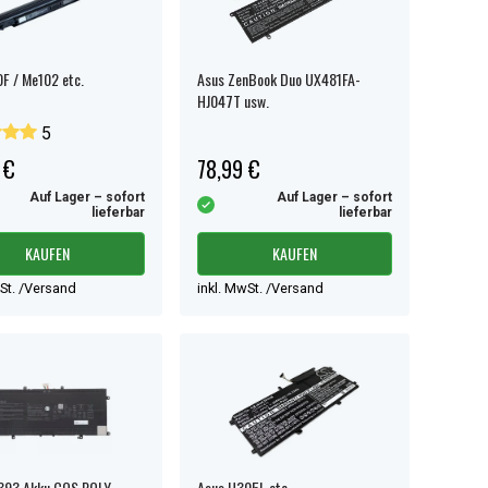
F / Me102 etc.
Asus ZenBook Duo UX481FA-
HJ047T usw.
5
 €
78,99 €
Auf Lager – sofort
Auf Lager – sofort
lieferbar
lieferbar
KAUFEN
KAUFEN
wSt. /Versand
inkl. MwSt. /Versand
393 Akku COS POLY
Asus U305L etc.