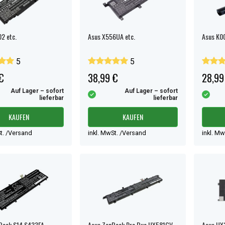
2 etc.
Asus X556UA etc.
Asus K00
5
5
€
38,99 €
28,99
Auf Lager – sofort
Auf Lager – sofort
lieferbar
lieferbar
KAUFEN
KAUFEN
t. /Versand
inkl. MwSt. /Versand
inkl. M
Book S14 S433FA-
Asus ZenBook Pro Duo UX581GV-
Asus UX