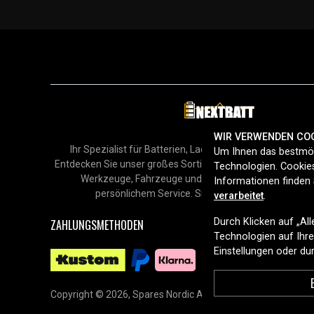
WIR VERWENDEN CO
Ihr Spezialist für Batterien, Ladegeräte und Zubehör in
Um Ihnen das bestmög
Entdecken Sie unser großes Sortiment für Smartphones, H
Technologien. Cookies
Werkzeuge, Fahrzeuge und mehr – mit schneller Lie
Informationen finden 
persönlichem Service. Sicher online einkaufen sei
verarbeitet
.
Durch Klicken auf „Al
ZAHLUNGSMETHODEN
Technologien auf Ihrem
Einstellungen oder d
Copyright © 2026, Spares Nordic AB