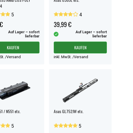
04
5
4
 €
39,99 €
Auf Lager – sofort
Auf Lager – sofort
lieferbar
lieferbar
KAUFEN
KAUFEN
wSt. /Versand
inkl. MwSt. /Versand
1 / N551 etc.
Asus GL752JW etc.
5
5