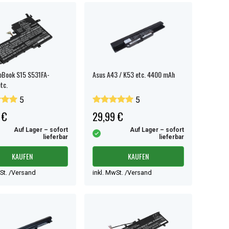
oBook S15 S531FA-
Asus A43 / K53 etc. 4400 mAh
tc.
5
5
 €
29,99 €
Auf Lager – sofort
Auf Lager – sofort
lieferbar
lieferbar
KAUFEN
KAUFEN
wSt. /Versand
inkl. MwSt. /Versand