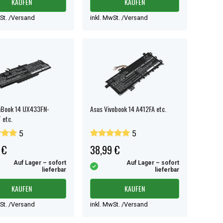
KAUFEN
KAUFEN
wSt. /Versand
inkl. MwSt. /Versand
nBook 14 UX433FN-
Asus Vivobook 14 A412FA etc.
 etc.
5
5
 €
38,99 €
Auf Lager – sofort
Auf Lager – sofort
lieferbar
lieferbar
KAUFEN
KAUFEN
wSt. /Versand
inkl. MwSt. /Versand