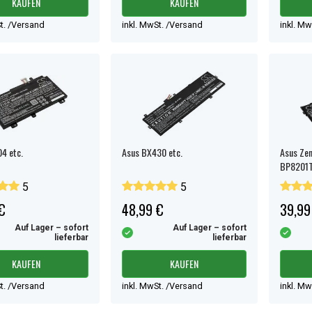
KAUFEN
KAUFEN
t. /Versand
inkl. MwSt. /Versand
inkl. M
4 etc.
Asus BX430 etc.
Asus Ze
BP8201T
5
5
€
48,99 €
39,99
Auf Lager – sofort
Auf Lager – sofort
lieferbar
lieferbar
KAUFEN
KAUFEN
t. /Versand
inkl. MwSt. /Versand
inkl. M