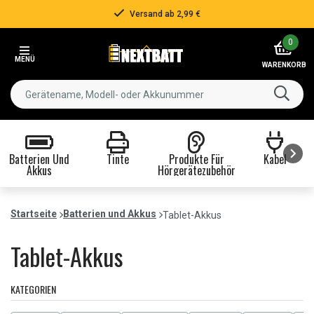
Über 500.000 Kunden!
Item
0
3
MENÜ
of
WARENKORB
3
Batterien Und
Tinte
Produkte Für
Kabel
Akkus
Hörgerätezubehör
Item
1
Startseite
Batterien und Akkus
Tablet-Akkus
of
8
Tablet-Akkus
KATEGORIEN