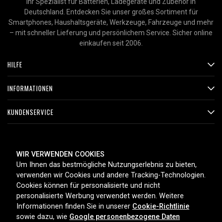
Ihr Spezialist für Batterien, Ladegeräte und Zubehör in
Deutschland. Entdecken Sie unser großes Sortiment für
Smartphones, Haushaltsgeräte, Werkzeuge, Fahrzeuge und mehr
– mit schneller Lieferung und persönlichem Service. Sicher online
einkaufen seit 2006.
HILFE
INFORMATIONEN
KUNDENSERVICE
ZAHLUNGSMETHODEN
WIR VERWENDEN COOKIES
Um Ihnen das bestmögliche Nutzungserlebnis zu bieten,
verwenden wir Cookies und andere Tracking-Technologien.
Cookies können für personalisierte und nicht
LIEFEROPTIONEN
personalisierte Werbung verwendet werden. Weitere
Informationen finden Sie in unserer
Cookie-Richtlinie
sowie dazu, wie
Google personenbezogene Daten