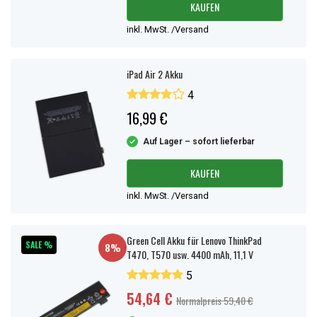
KAUFEN
sodass Sie jederzeit einen frischen und
neu produzierten
Tablet-
Akku
erhalten. Sämtliche
Tablet-Akkus
von Batterienfürhörgerät
inkl. MwSt. /Versand
werden mit schwedischen Sicherheitsvorschriften geliefert.
iPad Air 2 Akku
4
16,99 €
Auf Lager – sofort lieferbar
KAUFEN
inkl. MwSt. /Versand
Green Cell Akku für Lenovo ThinkPad
SALE %
8%
T470, T570 usw. 4400 mAh, 11,1 V
5
54,64 €
Normalpreis 59,40 €