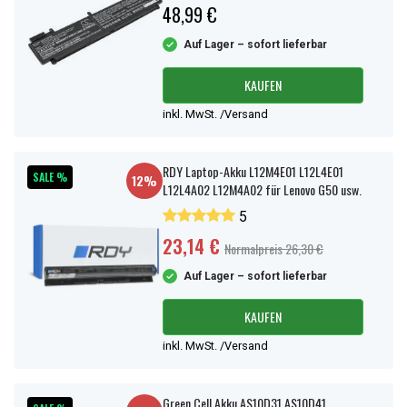
48,99 €
Auf Lager – sofort lieferbar
KAUFEN
inkl. MwSt. /Versand
RDY Laptop-Akku L12M4E01 L12L4E01
SALE %
12%
L12L4A02 L12M4A02 für Lenovo G50 usw.
5
23,14 €
Normalpreis 26,30 €
Auf Lager – sofort lieferbar
KAUFEN
inkl. MwSt. /Versand
Green Cell Akku AS10D31 AS10D41