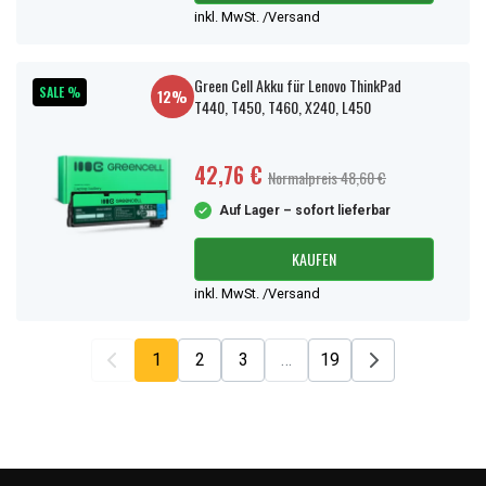
inkl. MwSt. /Versand
Green Cell Akku für Lenovo ThinkPad
SALE %
12%
T440, T450, T460, X240, L450
42,76 €
Normalpreis 48,60 €
Auf Lager – sofort lieferbar
KAUFEN
inkl. MwSt. /Versand
1
2
3
…
19