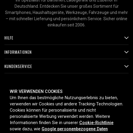
Ihr Spezialist für Batterien, Ladegeräte und Zubehör in
Deutschland. Entdecken Sie unser großes Sortiment für
Smartphones, Haushaltsgeräte, Werkzeuge, Fahrzeuge und mehr
– mit schneller Lieferung und persönlichem Service. Sicher online
einkaufen seit 2006.
HILFE
INFORMATIONEN
KUNDENSERVICE
ZAHLUNGSMETHODEN
WIR VERWENDEN COOKIES
Um Ihnen das bestmögliche Nutzungserlebnis zu bieten,
verwenden wir Cookies und andere Tracking-Technologien.
Cookies können für personalisierte und nicht
LIEFEROPTIONEN
personalisierte Werbung verwendet werden. Weitere
Informationen finden Sie in unserer
Cookie-Richtlinie
sowie dazu, wie
Google personenbezogene Daten