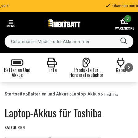
Über 500.000 Kunden!
Item
0
3
MENÜ
of
WARENKORB
3
Batterien Und
Tinte
Produkte Für
Kabel
Akkus
Hörgerätezubehör
Item
1
Startseite
Batterien und Akkus
Laptop-Akkus
Toshiba
of
8
Laptop-Akkus für Toshiba
KATEGORIEN