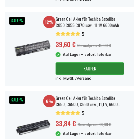
Green Cell Akku für Toshiba Satellite
SALE %
12%
C850 C855 C870 usw., 11,1V 6600mAh
5
39,60 €
Normalpreis 45,00 €
Auf Lager – sofort lieferbar
KAUFEN
inkl. MwSt. /Versand
Green Cell Akku für Toshiba Satellite
SALE %
6%
C650, C650D, C660 usw., 11,1 V, 6600
mAh
5
33,84 €
Normalpreis 36,00 €
Auf Lager – sofort lieferbar