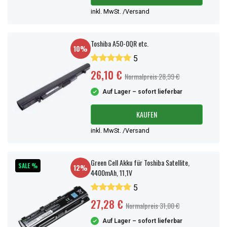
inkl. MwSt. /Versand
Toshiba A50-0QR etc.
10%
5
26,10 €
Normalpreis 28,99 €
Auf Lager – sofort lieferbar
KAUFEN
inkl. MwSt. /Versand
Green Cell Akku für Toshiba Satellite,
SALE %
12%
4400mAh, 11,1V
5
27,28 €
Normalpreis 31,00 €
Auf Lager – sofort lieferbar