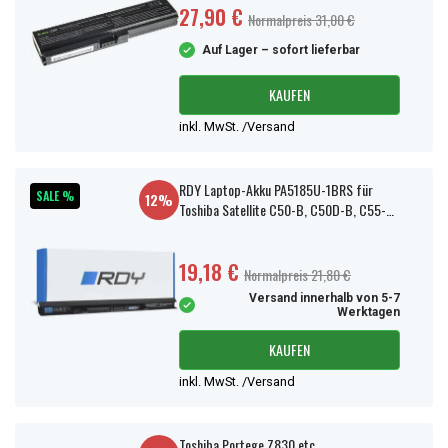
27,90 €
Normalpreis 31,00 €
Auf Lager – sofort lieferbar
KAUFEN
inkl. MwSt. /Versand
RDY Laptop-Akku PA5185U-1BRS für
SALE %
12%
Toshiba Satellite C50-B, C50D-B, C55-C
usw.
19,18 €
Normalpreis 21,80 €
Versand innerhalb von 5-7
Werktagen
KAUFEN
inkl. MwSt. /Versand
Toshiba Portege Z830 etc.