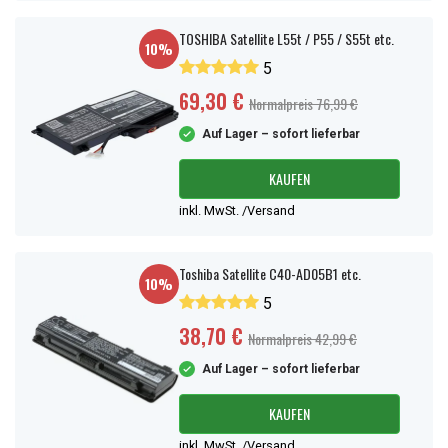
TOSHIBA Satellite L55t / P55 / S55t etc.
10%
5
69,30 €
Normalpreis 76,99 €
Auf Lager – sofort lieferbar
KAUFEN
inkl. MwSt. /Versand
Toshiba Satellite C40-AD05B1 etc.
10%
5
38,70 €
Normalpreis 42,99 €
Auf Lager – sofort lieferbar
KAUFEN
inkl. MwSt. /Versand