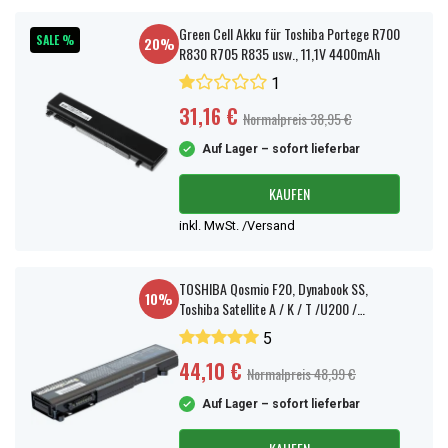
Green Cell Akku für Toshiba Portege R700
SALE %
20%
R830 R705 R835 usw., 11,1V 4400mAh
1
31,16 €
Normalpreis 38,95 €
Auf Lager – sofort lieferbar
KAUFEN
inkl. MwSt. /Versand
TOSHIBA Qosmio F20, Dynabook SS,
10%
Toshiba Satellite A / K / T /U200 /
Portege M / S, Tecra A / M / S 4400 mAh
5
44,10 €
Normalpreis 48,99 €
Auf Lager – sofort lieferbar