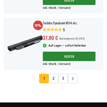
KAUFEN
inkl. MwSt. /Versand
Toshiba Dynabook N514 etc.
10%
5
37,80 €
Normalpreis 41,99 €
Auf Lager – sofort lieferbar
KAUFEN
inkl. MwSt. /Versand
1
2
3