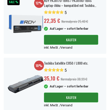
RDY PA3817U-1BRS / PA3818U-1BAS
SALE %
12%
Laptop-Akku – kompatibel mit Toshiba
Satellite
5
22,35 €
Normalpreis 25,40 €
Auf Lager – sofort lieferbar
KAUFEN
inkl. MwSt. /Versand
Toshiba Satellite C850 / L800 etc.
10%
5
35,10 €
Normalpreis 38,99 €
Auf Lager – sofort lieferbar
KAUFEN
inkl. MwSt. /Versand