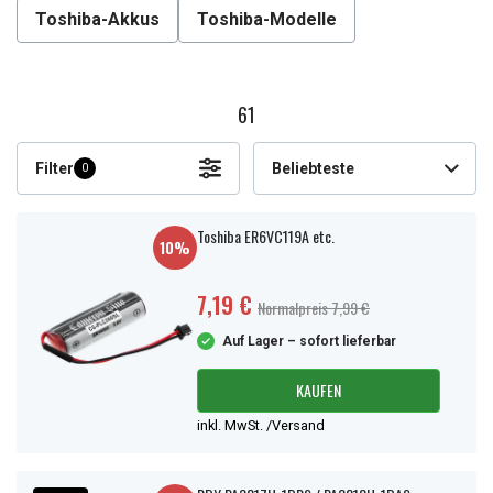
Toshiba-Akkus
Toshiba-Modelle
61
Filter
Beliebteste
0
Toshiba ER6VC119A etc.
10%
7,19 €
Normalpreis 7,99 €
Auf Lager – sofort lieferbar
KAUFEN
inkl. MwSt. /Versand