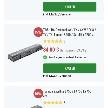
KAUFEN
inkl. MwSt. /Versand
TOSHIBA Dynabook AX / EX / AXW / EXW /
15%
TV / TX, Equium A200 / Satellite A200 /
L500
5
34,00 €
Normalpreis 39,99 €
Auf Lager – sofort lieferbar
KAUFEN
inkl. MwSt. /Versand
Toshiba Satellite L750 / L775 / L775D
10%
etc.
5